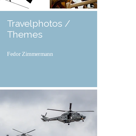
Travelphotos /
Themes
Fedor Zimmermann