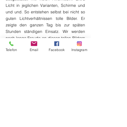
Licht in jeglichen Varianten, Schirme und
und und. So entstehen selbst bei nicht so
guten Lichtverhältnissen tolle Bilder. Er
zeigte den ganzen Tag bis zur späten
Stunden ständigen Einsatz. Wir werden
noch lange Freude an diesen tollen Bildern
haben. Vielen Dank! :)
Telefon
Email
Facebook
Instagram
"Jens Dietert"
Strasbourg/ Straßburg